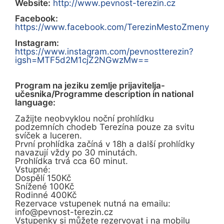
Website:
http://www.pevnost-terezin.cz
Facebook:
https://www.facebook.com/TerezinMestoZmeny
Instagram:
https://www.instagram.com/pevnostterezin?
igsh=MTF5d2M1cjZ2NGwzMw==
Program na jeziku zemlje prijavitelja-
učesnika/Programme description in national
language:
Zažijte neobvyklou noční prohlídku
podzemních chodeb Terezína pouze za svitu
svíček a luceren.
První prohlídka začíná v 18h a další prohlídky
navazují vždy po 30 minutách.
Prohlídka trvá cca 60 minut.
Vstupné:
Dospělí 150Kč
Snížené 100Kč
Rodinné 400Kč
Rezervace vstupenek nutná na emailu:
info@pevnost-terezin.cz
Vstupenky si můžete rezervovat i na mobilu