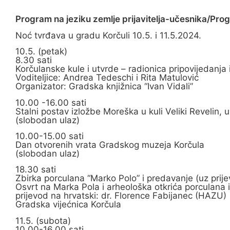
Program na jeziku zemlje prijavitelja-učesnika/Pro
Noć tvrđava u gradu Korčuli 10.5. i 11.5.2024.
10.5. (petak)
8.30 sati
Korčulanske kule i utvrde – radionica pripovijedanja 
Voditeljice: Andrea Tedeschi i Rita Matulović
Organizator: Gradska knjižnica “Ivan Vidali”
10.00 -16.00 sati
Stalni postav izložbe Moreška u kuli Veliki Revelin
(slobodan ulaz)
10.00-15.00 sati
Dan otvorenih vrata Gradskog muzeja Korčula
(slobodan ulaz)
18.30 sati
Zbirka porculana “Marko Polo” i predavanje (uz prij
Osvrt na Marka Pola i arheološka otkrića porculana 
prijevod na hrvatski: dr. Florence Fabijanec (HAZU)
Gradska vijećnica Korčula
11.5. (subota)
10.00-16.00 sati