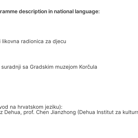
gramme description in national language:
i likovna radionica za djecu
, u suradnji sa Gradskim muzejom Korčula
evod na hrvatskom jeziku):
iz Dehua, prof. Chen Jianzhong (Dehua Institut za kultur