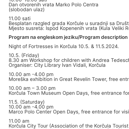
Dan otvorenih vrata Marko Polo Centra
(slobodan ulaz)
11.00 sati
Besplatan razgled grada Korčule u suradnji sa Druš
Mjesto susreta: Ispod Kopenenih vrata (Kula Veliki R
Program na engleskom jeziku/Program description i
Night of Fortresses in Korčula 10.5. & 11.5.2024.
10.5. (Friday)
8.30 am Workshop for children with Andrea Tedesch
Organiser: City Library Ivan Vidali, Korčula
10.00 am -4.00 pm
Moreška exhibition in Great Revelin Tower, free entr
10.00 am – 3.00 pm
Korčula Town Museum Open Days, free entrance for 
11.5. (Saturday)
10.00 am -4.00 pm
Marco Polo Center Open Days, free entrance for visi
11.00 am
Korčula City Tour (Association of the Korčula Touri