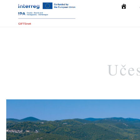
Početna
Učes