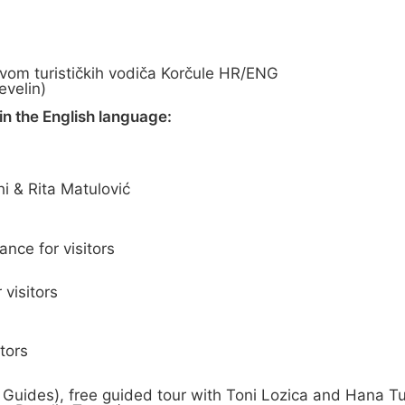
tvom turističkih vodiča Korčule HR/ENG
evelin)
n the English language:
i & Rita Matulović
ance for visitors
visitors
tors
st Guides), free guided tour with Toni Lozica and Hana 