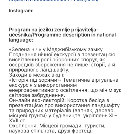
Instagram:
Program na jeziku zemlje prijavitelja-
učesnika/Programme description in national
language:
«Зелена ніч» у Меджибізькому замку
Поєднання нічної екскурсії з презентацією
висвітлення ролі оборонних споруд як
осередків збереження не лише історії, а й
природного ландшафту.
Заходи в межах акції:
«Історія під зорями»: Тематична віртуальна
екскурсія з використанням
енергоефективного освітлення, що мінімізує
світлове забруднення.
Он-лайн еко-лекторій: Коротка бесіда з
презентацією про використання ландшафту
та природних матеріалів (вапняк, дерево,
місцеві ґрунти) у будівництві укріплень XIІ–
XVII ст.
Охоплення: Місцеві громади, туристи,
наукова спільнота, друзі фортеці.