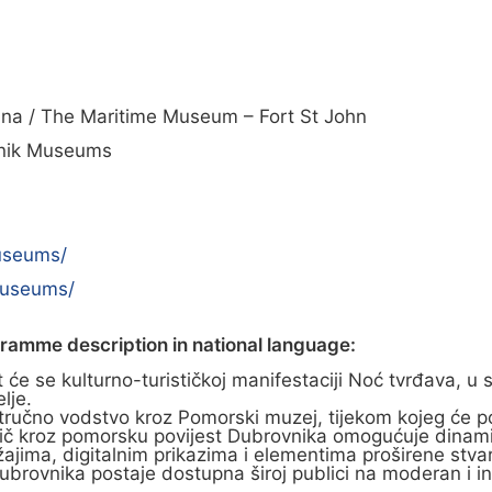
ana / The Maritime Museum – Fort St John
vnik Museums
useums/
museums/
gramme description in national language:
t će se kulturno-turističkoj manifestaciji Noć tvrđava, u
lje.
ručno vodstvo kroz Pomorski muzej, tijekom kojeg će posj
ič kroz pomorsku povijest Dubrovnika omogućuje dinami
jima, digitalnim prikazima i elementima proširene stvar
rovnika postaje dostupna široj publici na moderan i inte