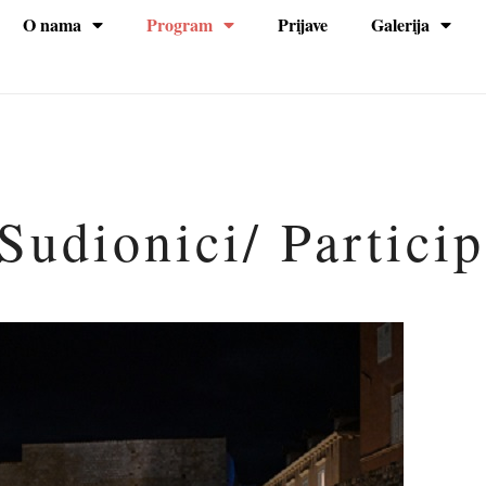
O nama
Program
Prijave
Galerija
na
Sudionici/ Partici