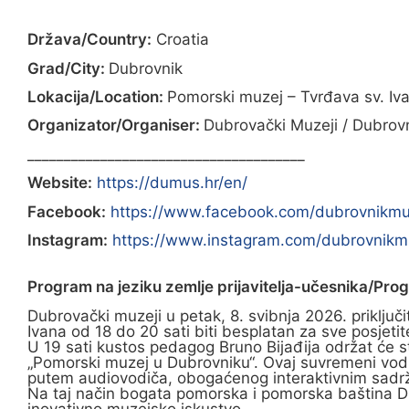
Država/Country:
Croatia
Grad/City:
Dubrovnik
Lokacija/Location:
Pomorski muzej – Tvrđava sv. Iv
Organizator/Organiser:
Dubrovački Muzeji / Dubro
______________________________________
Website:
https://dumus.hr/en/
Facebook:
https://www.facebook.com/dubrovnikm
Instagram:
https://www.instagram.com/dubrovnik
Program na jeziku zemlje prijavitelja-učesnika/Pro
Dubrovački muzeji u petak, 8. svibnja 2026. priključi
Ivana od 18 do 20 sati biti besplatan za sve posjetite
U 19 sati kustos pedagog Bruno Bijađija održat će st
„Pomorski muzej u Dubrovniku“. Ovaj suvremeni vod
putem audiovodiča, obogaćenog interaktivnim sadrža
Na taj način bogata pomorska i pomorska baština Dub
inovativno muzejsko iskustvo.