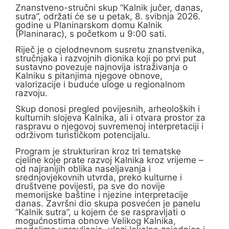
Znanstveno-stručni skup “Kalnik jučer, danas,
sutra”, održati će se u petak, 8. svibnja 2026.
godine u Planinarskom domu Kalnik
(Planinarac), s početkom u 9:00 sati.
Riječ je o cjelodnevnom susretu znanstvenika,
stručnjaka i razvojnih dionika koji po prvi put
sustavno povezuje najnovija istraživanja o
Kalniku s pitanjima njegove obnove,
valorizacije i buduće uloge u regionalnom
razvoju.
Skup donosi pregled povijesnih, arheoloških i
kulturnih slojeva Kalnika, ali i otvara prostor za
raspravu o njegovoj suvremenoj interpretaciji i
održivom turističkom potencijalu.
Program je strukturiran kroz tri tematske
cjeline koje prate razvoj Kalnika kroz vrijeme –
od najranijih oblika naseljavanja i
srednjovjekovnih utvrda, preko kulturne i
društvene povijesti, pa sve do novije
memorijske baštine i njezine interpretacije
danas. Završni dio skupa posvećen je panelu
“Kalnik sutra”, u kojem će se raspravljati o
mogućnostima obnove Velikog Kalnika,