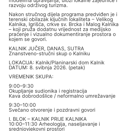
modelima upravljanja, ulozi lokalne zajednice i
razvoju održivog turizma.
Nakon stručnog dijela programa predviđen je i
terenski obilazak ključnih lokaliteta – Velikog
Kalnika, Igrišća, crkve sv. Brcka i Malog Kalnika
– koji pruža dodatnu vrijednost za medijsko
praćenje i vizualno dokumentiranje prostora o
kojem se govori.
KALNIK JUČER, DANAS, SUTRA
Znanstveno-stručni skup o Kalniku
LOKACIJA: Kalnik/Planinarski dom Kalnik
DATUM: 8. svibnja 2026. (petak)
VREMENIK SKUPA:
9:00–9:30
Okupljanje sudionika i registracija
Kava dobrodošlice / neformalno umrežavanje
9:30–10:00
Svečano otvorenje i pozdravni govori
I. BLOK – KALNIK PRIJE KALNIKA
10:00–11:30 Arheologija, naseljavanje i
srednjovjekovni prostori