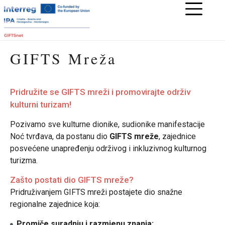
GIFTS Mreža
Pridružite se GIFTS mreži i promovirajte održiv
kulturni turizam!
Pozivamo sve kulturne dionike, sudionike manifestacije
Noć tvrđava, da postanu dio
GIFTS mreže
, zajednice
posvećene unapređenju održivog i inkluzivnog kulturnog
turizma.
Zašto postati dio GIFTS mreže?
Pridruživanjem GIFTS mreži postajete dio snažne
regionalne zajednice koja:
Promiče suradnju i razmjenu znanja: