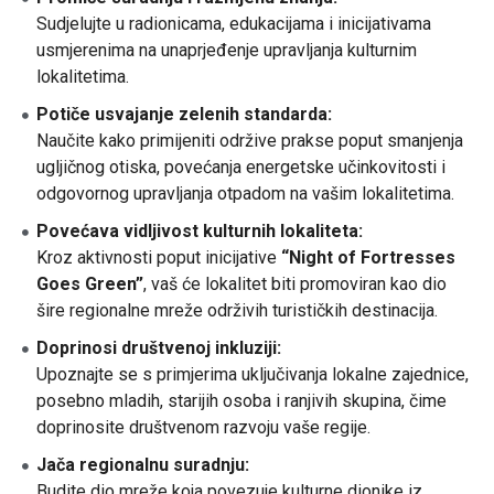
Sudjelujte u radionicama, edukacijama i inicijativama
usmjerenima na unaprjeđenje upravljanja kulturnim
lokalitetima.
Potiče usvajanje zelenih standarda:
Naučite kako primijeniti održive prakse poput smanjenja
ugljičnog otiska, povećanja energetske učinkovitosti i
odgovornog upravljanja otpadom na vašim lokalitetima.
Povećava vidljivost kulturnih lokaliteta:
Kroz aktivnosti poput inicijative
“Night of Fortresses
Goes Green”
, vaš će lokalitet biti promoviran kao dio
šire regionalne mreže održivih turističkih destinacija.
Doprinosi društvenoj inkluziji:
Upoznajte se s primjerima uključivanja lokalne zajednice,
posebno mladih, starijih osoba i ranjivih skupina, čime
doprinosite društvenom razvoju vaše regije.
Jača regionalnu suradnju:
Budite dio mreže koja povezuje kulturne dionike iz