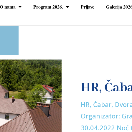
O nama
Program 2026.
Prijave
Galerija 2026
HR, Čaba
HR, Čabar, Dvora
Organizator: Gr
30.04.2022 Noć t