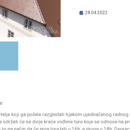
28.04.2022.
ar
titelje koji ga požele razgledati tijekom ujednačenog radno
održati će se dvije kraće vođene ture koje se odnose na pred
 to na način da će prva tura biti u 16h, a druga u 18h. Dvora