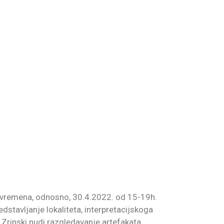
g vremena, odnosno, 30.4.2022. od 15-19h.
stavljanje lokaliteta, interpretacijskoga
c Zrinski nudi razgledavanje artefakata