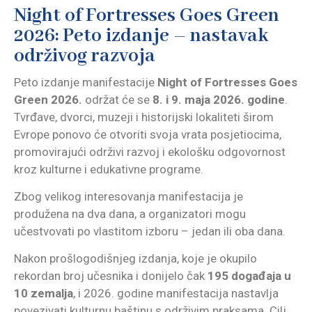
Night of Fortresses Goes Green
2026: Peto izdanje – nastavak
održivog razvoja
Peto izdanje manifestacije
Night of Fortresses Goes
Green 2026.
održat će se
8. i 9. maja 2026. godine
.
Tvrđave, dvorci, muzeji i historijski lokaliteti širom
Evrope ponovo će otvoriti svoja vrata posjetiocima,
promovirajući održivi razvoj i ekološku odgovornost
kroz kulturne i edukativne programe.
Zbog velikog interesovanja manifestacija je
produžena na dva dana, a organizatori mogu
učestvovati po vlastitom izboru – jedan ili oba dana.
Nakon prošlogodišnjeg izdanja, koje je okupilo
rekordan broj učesnika i donijelo čak
195 događaja u
10 zemalja
, i 2026. godine manifestacija nastavlja
povezivati kulturnu baštinu s održivim praksama. Cilj