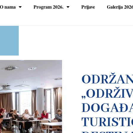
O nama
Program 2026.
Prijave
Galerija 2026
ODRŽAN
„ODRŽI
DOGAĐA
TURIST