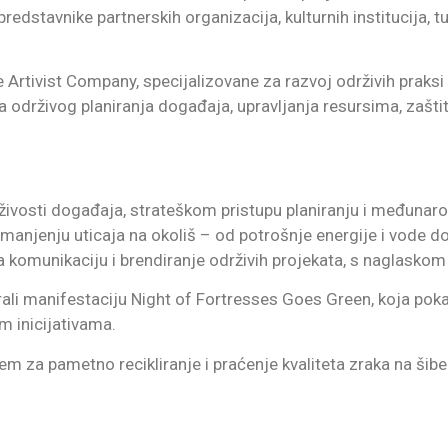
edstavnike partnerskih organizacija, kulturnih institucija, t
e Artivist Company, specijalizovane za razvoj održivih praksi 
a održivog planiranja događaja, upravljanja resursima, zaštit
rživosti događaja, strateškom pristupu planiranju i međuna
smanjenju uticaja na okoliš – od potrošnje energije i vode 
a komunikaciju i brendiranje održivih projekata, s naglaskom
irali manifestaciju Night of Fortresses Goes Green, koja pok
im inicijativama.
tem za pametno recikliranje i praćenje kvaliteta zraka na ši