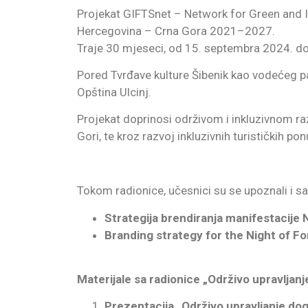
Projekat GIFTSnet – Network for Green and In
Hercegovina – Crna Gora 2021–2027.
Traje 30 mjeseci, od 15. septembra 2024. d
Pored Tvrđave kulture Šibenik kao vodećeg pa
Opština Ulcinj.
Projekat doprinosi održivom i inkluzivnom raz
Gori, te kroz razvoj inkluzivnih turističkih p
Tokom radionice, učesnici su se upoznali i s
Strategija brendiranja manifestacije
Branding strategy for the Night of F
Materijale sa radionice „Održivo upravljan
Prezentacija „Održivo upravljanje dog