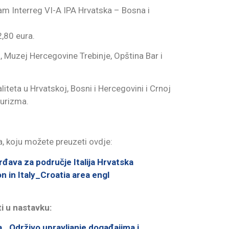
am Interreg VI-A IPA Hrvatska – Bosna i
,80 eura.
, Muzej Hercegovine Trebinje, Opština Bar i
iteta u Hrvatskoj, Bosni i Hercegovini i Crnoj
turizma.
a, koju možete preuzeti ovdje:
rđava za područje Italija Hrvatska
 in Italy_Croatia area engl
i u nastavku:
_ Održivo upravljanje događajima i