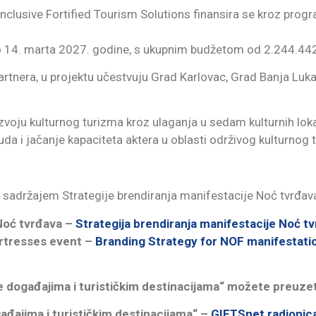
clusive Fortified Tourism Solutions finansira se kroz progr
o 14. marta 2027. godine, s ukupnim budžetom od 2.244.442
rtnera, u projektu učestvuju Grad Karlovac, Grad Banja Luka
voju kulturnog turizma kroz ulaganja u sedam kulturnih lokal
onuda i jačanje kapaciteta aktera u oblasti održivog kulturnog 
a sadržajem Strategije brendiranja manifestacije Noć tvrđav
 Noć tvrđava –
Strategija brendiranja manifestacije Noć tv
ortresses event –
Branding Strategy for NOF manifestation
je događajima i turističkim destinacijama“ možete preuzet
ađajima i turističkim destinacijama“ –
GIFTSnet radionica