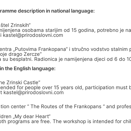
gramme description in national language:
štel Zrinskih“
mijenjena osobama starijim od 15 godina, potrebno je naj
si
kastel@prirodoslovni.com
g centra „Putovima Frankopana“ i stručno vodstvo stalni
Moje drago Zercze“
 su besplatni. Radionica je namijenjena djeci od 6 do 10
n the English language:
he Zrinski Castle“
tended for people over 15 years old, participation must
at
kastel@prirodoslovni.com
tation center “ The Routes of the Frankopans “ and profe
ldren „My dear Heart“
both programs are free. The workshop is intended for chi