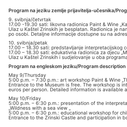
Program na jeziku zemlje prijavitelja-učesnika/Pro
9. svibnja/četvrtak
17.00 -19.30 sati: likovna radionica Paint & Wine „Ka
Ulaz u Kaštel Zrinskih je besplatan. Radionica je na
po osobi. Detaljne informacije dostupne su na adre
10. svibnja/petak
17.00 – 18.30 sati: predstavljanje interpretacijsko
17.00 – 18.30 sati: edukativna radionica za djecu „
Ulaz u Kaštel Zrinskih i sudjelovanje u oba programa
Program na engleskom jeziku/Program description i
May 9/Thursday
5:00 p.m. – 7:30 p.m.: art workshop Paint & Wine „T
Entrance to the Museum is free. The workshop is in
euros per person. Detailed information is available 
May 10/Friday
5:00 p.m. – 6:30 p.m.: presentation of the interpre
„Wildness with a sea view „
5:00 p.m. – 6:30 p.m.: educational workshop for chi
Entrance to the Zrinski Castle and participation in 