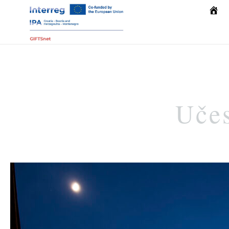
Počet
Učes