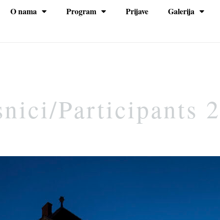
O nama
Program
Prijave
Galerija
na
nici/Participants 