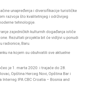
 načine unapređenja i diversifikacije turističke
m razvoja što kvalitetnijeg i održivijeg
 moderne tehnologije.
iranje zajedničkih kulturnih događanja ističe
zone. Rezultati projekta bit će vidljivi u ponudi
u radionice, Baru.
nku na kojem su obuhvatili sve aktuelne
očeo je 1. marta 2020. i trajaće do 28.
lovac, Opština Herceg Novi, Opština Bar i
a Interreg IPA CBC Croatia – Bosnia and