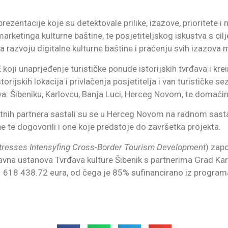
 prezentacije koje su detektovale prilike, izazove, prioritete i
etinga kulturne baštine, te posjetiteljskog iskustva s cilje
 razvoju digitalne kulturne baštine i praćenju svih izazova
koji unaprjeđenje turističke ponude istorijskih tvrđava i kre
orijskih lokacija i privlačenja posjetitelja i van turističke se
va: Šibeniku, Karlovcu, Banja Luci, Herceg Novom, te domaćin
ktnih partnera sastali su se u Herceg Novom na radnom sasta
ene te dogovorili i one koje predstoje do završetka projekta.
rtresses Intensyfing Cross-Border Tourism Development
) zap
Javna ustanova Tvrđava kulture Šibenik s partnerima Grad Kar
 1 618 438.72 eura, od čega je 85% sufinancirano iz program