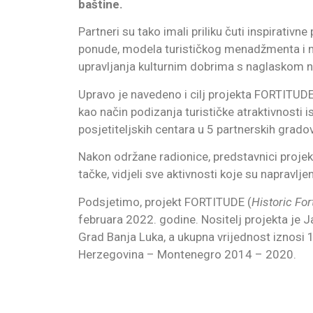
baštine.
Partneri su tako imali priliku čuti inspirativne
ponude, modela turističkog menadžmenta i mark
upravljanja kulturnim dobrima s naglaskom na
Upravo je navedeno i cilj projekta FORTITUDE 
kao način podizanja turističke atraktivnosti ist
posjetiteljskih centara u 5 partnerskih grado
Nakon održane radionice, predstavnici proje
tačke, vidjeli sve aktivnosti koje su napravlj
Podsjetimo, projekt FORTITUDE (
Historic Fo
februara 2022. godine. Nositelj projekta je 
Grad Banja Luka, a ukupna vrijednost iznosi
Herzegovina – Montenegro 2014 – 2020.