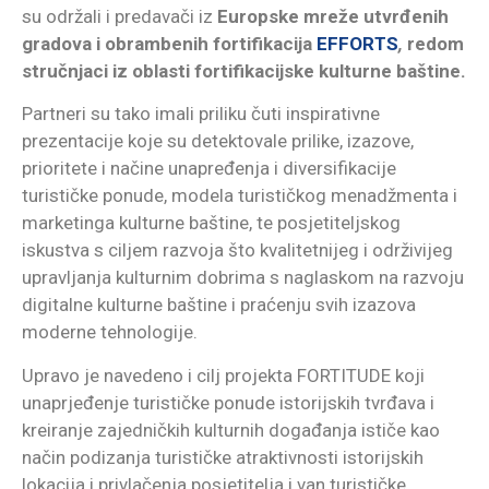
su održali i predavači iz
Europske mreže utvrđenih
gradova i obrambenih fortifikacija
EFFORTS
,
redom
stručnjaci iz oblasti fortifikacijske kulturne baštine.
Partneri su tako imali priliku čuti inspirativne
prezentacije koje su detektovale prilike, izazove,
prioritete i načine unapređenja i diversifikacije
turističke ponude, modela turističkog menadžmenta i
marketinga kulturne baštine, te posjetiteljskog
iskustva s ciljem razvoja što kvalitetnijeg i održivijeg
upravljanja kulturnim dobrima s naglaskom na razvoju
digitalne kulturne baštine i praćenju svih izazova
moderne tehnologije.
Upravo je navedeno i cilj projekta FORTITUDE koji
unaprjeđenje turističke ponude istorijskih tvrđava i
kreiranje zajedničkih kulturnih događanja ističe kao
način podizanja turističke atraktivnosti istorijskih
lokacija i privlačenja posjetitelja i van turističke