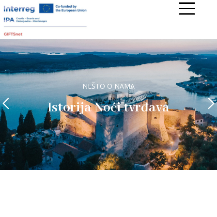
KONCERT
Popularni umjetnici iz
regiona