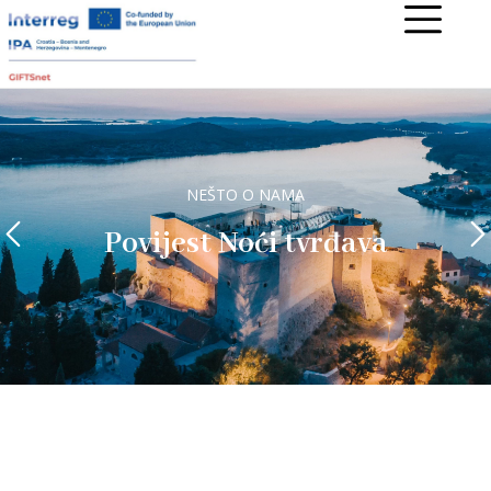
KONCERT
Popularni umjetnici iz
regiona