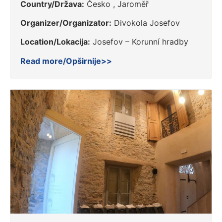
Country/Država:
Česko , Jaroměř
Organizer/Organizator:
Divokola Josefov
Location/Lokacija:
Josefov – Korunní hradby
Read more/Opširnije>>