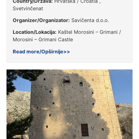
Country/Država:
Hrvatska / Croatia ,
Svetvinčenat
Organizer/Organizator:
Savičenta d.o.o.
Location/Lokacija:
Kaštel Morosini – Grimani /
Morosini – Grimani Castle
Read more/Opširnije>>