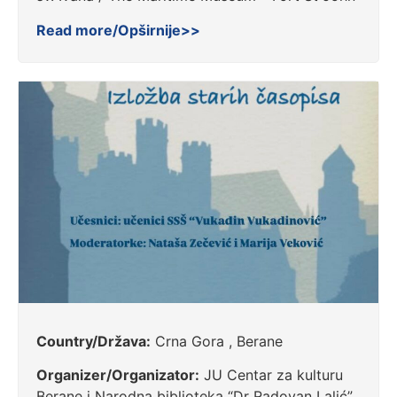
Read more/Opširnije>>
Country/Država:
Crna Gora , Berane
Organizer/Organizator:
JU Centar za kulturu
Berane i Narodna biblioteka “Dr Radovan Lalić”