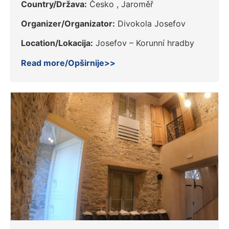
Country/Država:
Česko , Jaroměř
Organizer/Organizator:
Divokola Josefov
Location/Lokacija:
Josefov – Korunní hradby
Read more/Opširnije>>