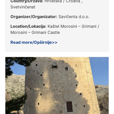
Country/Država:
Hrvatska / Croatia ,
Svetvinčenat
Organizer/Organizator:
Savičenta d.o.o.
Location/Lokacija:
Kaštel Morosini – Grimani /
Morosini – Grimani Castle
Read more/Opširnije>>