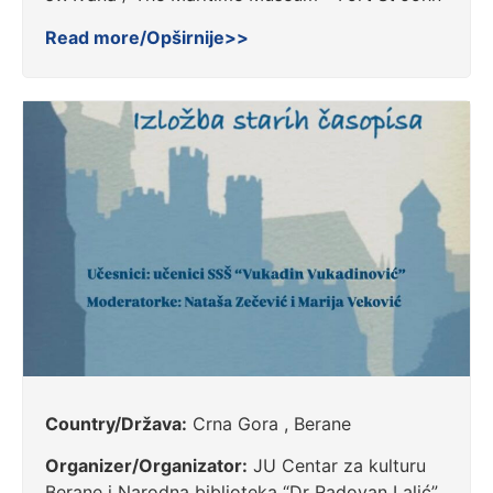
Read more/Opširnije>>
Country/Država:
Crna Gora , Berane
Organizer/Organizator:
JU Centar za kulturu
Berane i Narodna biblioteka “Dr Radovan Lalić”