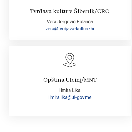
Tvrđava kulture Šibenik/CRO
Vera Jergović Bolanča
vera@tvrdjava-kulture.hr
Opština Ulcinj/MNT
Ilmira Lika
ilmira.lika@ul-gov.me