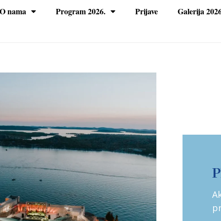
O nama
Program 2026.
Prijave
Galerija 2026
P
Ak
pr