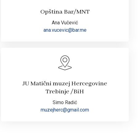
Opština Bar/MNT
Ana Vučević
ana.vucevic@bar.me
JU Matični muzej Hercegovine
Trebinje /BiH
Simo Radić
muzejherc@gmail.com