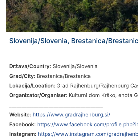
Slovenija/Slovenia, Brestanica/Brestan
Država/Country:
Slovenija/Slovenia
Grad/City:
Brestanica/Brestanica
Lokacija/Location:
Grad Rajhenburg/Rajhenburg Cas
Organizator/Organiser:
Kulturni dom Krško, enota G
______________________________________
Website:
https://www.gradrajhenburg.si/
Facebook:
https://www.facebook.com/profile.php
Instagram:
https://www.instagram.com/gradrajhenb