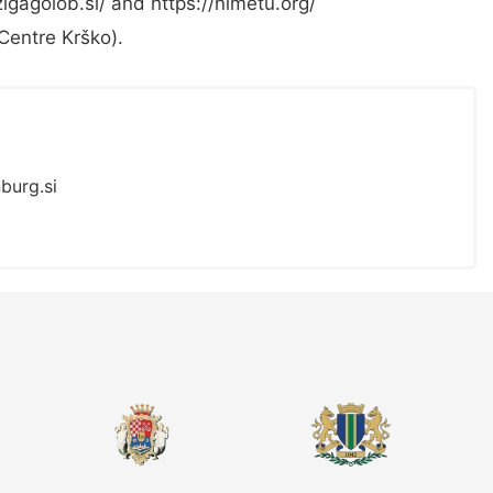
/zigagolob.si/ and https://nimetu.org/
Centre Krško).
burg.si