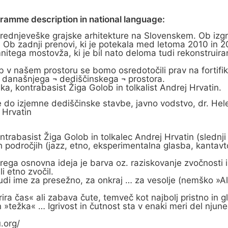
gramme description in national language:
jeveške grajske arhitekture na Slovenskem. Ob izgradn
Ob zadnji prenovi, ki je potekala med letoma 2010 in 201
itega mostovža, ki je bil nato deloma tudi rekonstruiran
b v našem prostoru se bomo osredotočili prav na fortifika
 današnjega ¬ dediščinskega ¬ prostora.
a, kontrabasist Žiga Golob in tolkalist Andrej Hrvatin.
do izjemne dediščinske stavbe, javno vodstvo, dr. He
 Hrvatin
ontrabasist Žiga Golob in tolkalec Andrej Hrvatin (sledn
 področjih (jazz, etno, eksperimentalna glasba, kantavtor
erega osnovna ideja je barva oz. raziskovanje zvočnosti i
i etno zvočil.
udi ime za presežno, za onkraj … za vesolje (nemško »All«)
ira čas« ali zabava čute, temveč kot najbolj pristno in g
 »težka« … Igrivost in čutnost sta v enaki meri del njun
u.org/