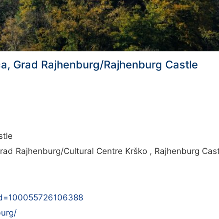
ica, Grad Rajhenburg/Rajhenburg Castle
tle
rad Rajhenburg/Cultural Centre Krško , Rajhenburg Cast
?id=100055726106388
urg/