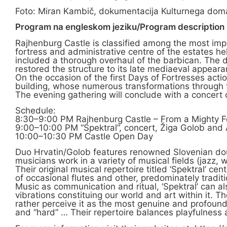
Foto: Miran Kambič, dokumentacija Kulturnega dom
Program na engleskom jeziku/Program description i
Rajhenburg Castle is classified among the most impo
fortress and administrative centre of the estates h
included a thorough overhaul of the barbican. The 
restored the structure to its late mediaeval appeara
On the occasion of the first Days of Fortresses actio
building, whose numerous transformations through the
The evening gathering will conclude with a concert 
Schedule:
8:30–9:00 PM Rajhenburg Castle – From a Mighty For
9:00–10:00 PM “Spektral”, concert, Žiga Golob and 
10:00–10:30 PM Castle Open Day
Duo Hrvatin/Golob features renowned Slovenian doub
musicians work in a variety of musical fields (jazz, 
Their original musical repertoire titled ‘Spektral’ c
of occasional flutes and other, predominately traditi
Music as communication and ritual, ‘Spektral’ can al
vibrations constituing our world and art within it. 
rather perceive it as the most genuine and profoun
and “hard” … Their repertoire balances playfulness