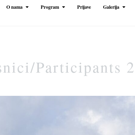
O nama
Program
Prijave
Galerija
na
nici/Participants 