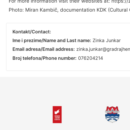
For more information visit their websites at: https:/
Photo: Miran Kambič, documentation KDK (Cultural 
Kontakt/Contact:
Ime i prezime/Name and Last name:
Zinka Junkar
Email adresa/Email address:
zinka.junkar@gradrajhen
Broj telefona/Phone number:
076204214