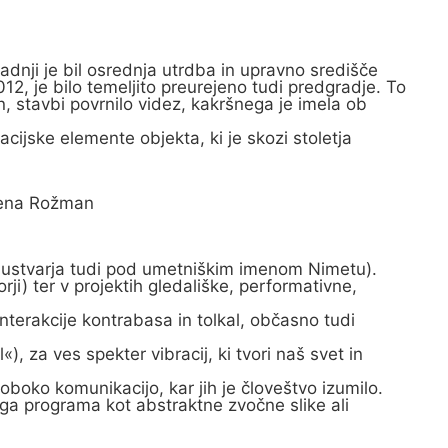
ji je bil osrednja utrdba in upravno središče
2, je bilo temeljito preurejeno tudi predgradje. To
, stavbi povrnilo videz, kakršnega je imela ob
cijske elemente objekta, ki je skozi stoletja
lena Rožman
ji ustvarja tudi pod umetniškim imenom Nimetu).
ji) ter v projektih gledališke, performativne,
nterakcije kontrabasa in tolkal, občasno tudi
, za ves spekter vibracij, ki tvori naš svet in
loboko komunikacijo, kar jih je človeštvo izumilo.
ega programa kot abstraktne zvočne slike ali