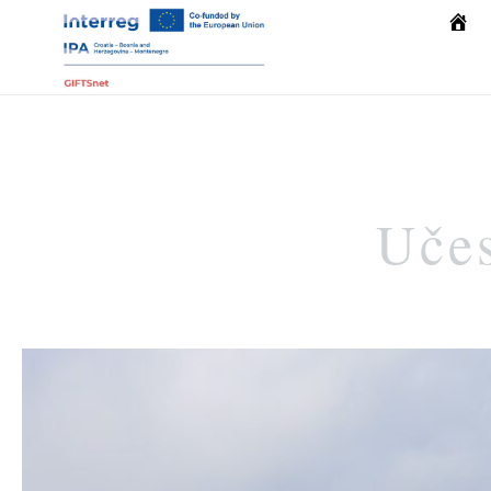
Počet
Učes