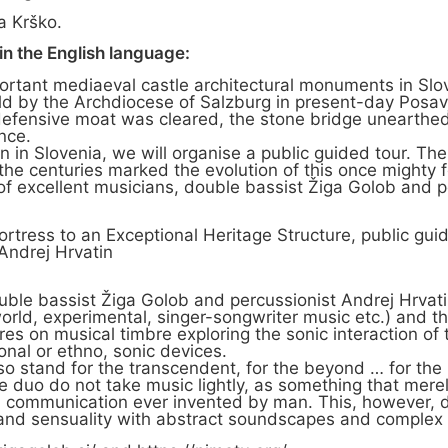
a Krško.
n the English language:
rtant mediaeval castle architectural monuments in Slove
eld by the Archdiocese of Salzburg in present-day Posa
defensive moat was cleared, the stone bridge unearthed
nce.
n in Slovenia, we will organise a public guided tour. The 
 centuries marked the evolution of this once mighty fort
of excellent musicians, double bassist Žiga Golob and p
tress to an Exceptional Heritage Structure, public gui
Andrej Hrvatin
le bassist Žiga Golob and percussionist Andrej Hrvatin
world, experimental, singer-songwriter music etc.) and the
entres on musical timbre exploring the sonic interaction 
onal or ethno, sonic devices.
so stand for the transcendent, for the beyond … for the 
The duo do not take music lightly, as something that mer
d communication ever invented by man. This, however, do
 and sensuality with abstract soundscapes and complex