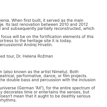
nia. When first built, it served as the main
vje. Its last renovation between 2010 and 2012
 and subsequently partially reconstructed, which
focus will be on the fortification elements of this
ress to the heritage site it is today.
ercussionist Andrej Hrvatin.
ded tour, Dr. Helena Rožman
 (also known as the artist Nimetu). Both
atrical, performative, dance, or film projects.
of the double bass and percussion with the inclusion
universe (German “All”), for the entire spectrum of
ely decorates time or entertains the senses, but
esn’t mean that it aught to be deathly serious
 rhythms.