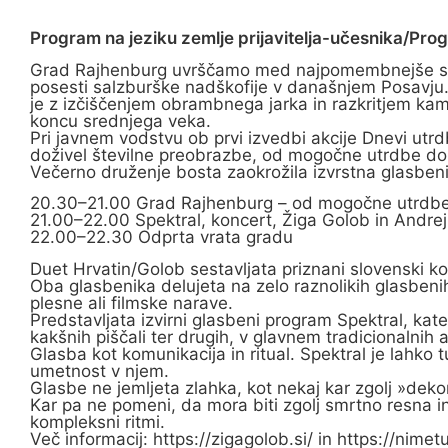
Program na jeziku zemlje prijavitelja-učesnika/Pro
Grad Rajhenburg uvrščamo med najpomembnejše sredn
posesti salzburške nadškofije v današnjem Posavju. 
je z izčiščenjem obrambnega jarka in razkritjem kamn
koncu srednjega veka.
Pri javnem vodstvu ob prvi izvedbi akcije Dnevi utrd
doživel številne preobrazbe, od mogočne utrdbe do
Večerno druženje bosta zaokrožila izvrstna glasbenik
20.30–21.00 Grad Rajhenburg – od mogočne utrdbe 
21.00–22.00 Spektral, koncert, Žiga Golob in Andrej
22.00–22.30 Odprta vrata gradu
Duet Hrvatin/Golob sestavljata priznani slovenski k
Oba glasbenika delujeta na zelo raznolikih glasbenih
plesne ali filmske narave.
Predstavljata izvirni glasbeni program Spektral, kat
kakšnih piščali ter drugih, v glavnem tradicionalnih al
Glasba kot komunikacija in ritual. Spektral je lahko t
umetnost v njem.
Glasbe ne jemljeta zlahka, kot nekaj kar zgolj »dekor
Kar pa ne pomeni, da mora biti zgolj smrtno resna in
kompleksni ritmi.
Več informacij: https://zigagolob.si/ in https://nimet