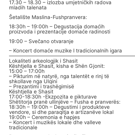
17.30 – 18.30 – izlozba umjetničkih radova
mladih talenata
Šetalište Maslina-Fushpranvera:
18:30h – 19:00h – Degustacija domaćih
proizvoda i prezentacije domaće radinosti
19:00 – Svečano otvaranje
– Koncert domaće muzike I tradicionalnih igara
————————————————————————
Lokaliteti arkeologjik i Shasit
Kështjella e Shasit, kisha e Shën Gjonit:
15:00 – 17:00h
– Pikturim në natyrë, nga talentët e rinj të
shkollave nga Ulqini
– Prezantimi i trashëgimisë
Kështjella e Shasit
17:00-18:30h -Ekzpozita e pikturave
Shëtitorja pranë ullinjëve – Fusha e pranverës:
18:30h – 19:00h – Degustimi i produkteve
vendore, si dhe paraqitja e artizanëve lokal
19:00h – Ceremonia e hapjes
– Koncert i muzikës lokale dhe valleve
tradicionale