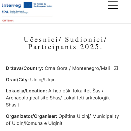
Učesnici/ Sudionici/
Participants 2025.
Država/Country:
Crna Gora / Montenegro/Mali i Zi
Grad/City:
Ulcinj/Ulqin
Lokacija/Location:
Arheološki lokalitet Šas /
Archaeological site Shas/ Lokaliteti arkeologjik i
Shasit
Organizator/Organiser:
Opština Ulcinj/ Municipality
of Ulqin/Komuna e Ulqinit