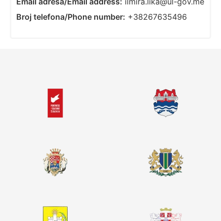
Email adresa/Email address:
ilmira.lika@ul-gov.me
Broj telefona/Phone number:
+38267635496