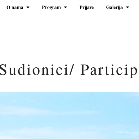
O nama
Program
Prijave
Galerija
na
Sudionici/ Partici