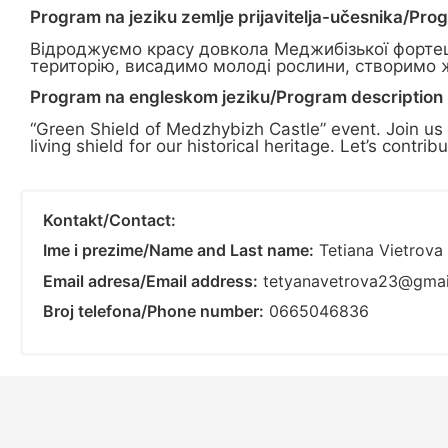
Program na jeziku zemlje prijavitelja-učesnika/Pro
Відроджуємо красу довкола Меджибізької фортеці
територію, висадимо молоді рослини, створимо 
Program na engleskom jeziku/Program description i
“Green Shield of Medzhybizh Castle” event. Join us f
living shield for our historical heritage. Let’s contri
Kontakt/Contact:
Ime i prezime/Name and Last name:
Tetiana Vietrova
Email adresa/Email address:
tetyanavetrova23@gmai
Broj telefona/Phone number:
0665046836