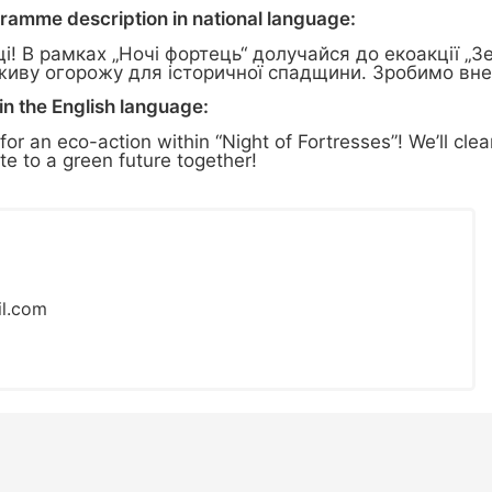
gramme description in national language:
! В рамках „Ночі фортець“ долучайся до екоакції „
живу огорожу для історичної спадщини. Зробимо вне
n the English language:
or an eco-action within “Night of Fortresses”! We’ll cle
bute to a green future together!
l.com