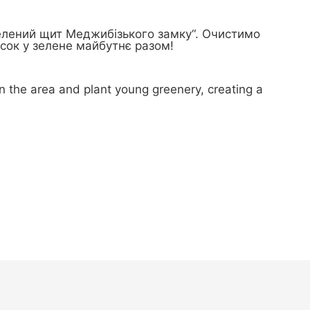
Зелений щит Меджибізького замку“. Очистимо
сок у зелене майбутнє разом!
an the area and plant young greenery, creating a