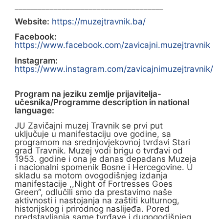
______________________________________
Website:
https://muzejtravnik.ba/
Facebook:
https://www.facebook.com/zavicajni.muzejtravnik
Instagram:
https://www.instagram.com/zavicajnimuzejtravnik/
Program na jeziku zemlje prijavitelja-
učesnika/Programme description in national
language:
JU Zavičajni muzej Travnik se prvi put
uključuje u manifestaciju ove godine, sa
programom na srednjovjekovnoj tvrđavi Stari
grad Travnik. Muzej vodi brigu o tvrđavi od
1953. godine i ona je danas depadans Muzeja
i nacionalni spomenik Bosne i Hercegovine. U
skladu sa motom ovogodišnjeg izdanja
manifestacije ,,Night of Fortresses Goes
Green“, odlučili smo da prestavimo naše
aktivnosti i nastojanja na zaštiti kulturnog,
historijskog i prirodnog naslijeđa. Pored
predstavljanja same tvrđave i dugogodišnjeg