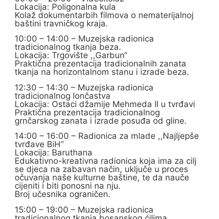
Lokacija: Poligonalna kula
Kolaž dokumentarbih filmova o nematerijalnoj
baštini travničkog kraja.
10:00 – 14:00 – Muzejska radionica
tradicionalnog tkanja beza.
Lokacija: Trgovište ,,Garbun“
Praktična prezentacija tradicionalnih zanata
tkanja na horizontalnom stanu i izrade beza.
12:30 – 14:30 – Muzejska radionica
tradicionalnog lončastva
Lokacija: Ostaci džamije Mehmeda II u tvrđavi
Praktična prezentacija tradicionalnog
grnčarskog zanata i izrade posuđa od gline.
14:00 – 16:00 – Radionica za mlade ,,Najljepše
tvrđave BiH“
Lokacija: Baruthana
Edukativno-kreativna radionica koja ima za cilj
se djeca na zabavan način, uključe u proces
očuvanja naše kulturne baštine, te da nauče
cijeniti i biti ponosni na nju.
Broj učesnika ograničen.
15:00 – 19:00 – Muzejska radionica
tradicionalnog tkanja bosanskog ćilima