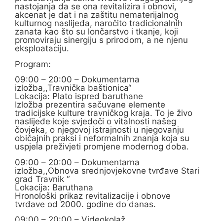
nastojanja da se ona revitalizira i obnovi,
akcenat je dat i na zaštitu nematerijalnog
kulturnog naslijeđa, naročito tradicionalnih
zanata kao što su lončarstvo i tkanje, koji
promoviraju sinergiju s prirodom, a ne njenu
eksploataciju.
Program:
09:00 – 20:00 – Dokumentarna
izložba,,Travnička baštionica“
Lokacija: Plato ispred baruthane
Izložba prezentira sačuvane elemente
tradicijske kulture travničkog kraja. To je živo
naslijeđe koje svjedoči o vitalnosti našeg
čovjeka, o njegovoj istrajnosti u njegovanju
običajnih praksi i neformalnih znanja koja su
uspjela preživjeti promjene modernog doba.
09:00 – 20:00 – Dokumentarna
izložba,,Obnova srednjovjekovne tvrđave Stari
grad Travnik “
Lokacija: Baruthana
Hronološki prikaz revitalizacije i obnove
tvrđave od 2000. godine do danas.
09:00 – 20:00 – Videokolaž