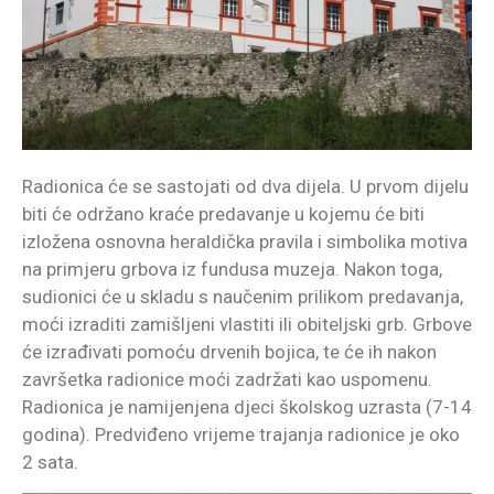
Radionica će se sastojati od dva dijela. U prvom dijelu
biti će održano kraće predavanje u kojemu će biti
izložena osnovna heraldička pravila i simbolika motiva
na primjeru grbova iz fundusa muzeja. Nakon toga,
sudionici će u skladu s naučenim prilikom predavanja,
moći izraditi zamišljeni vlastiti ili obiteljski grb. Grbove
će izrađivati pomoću drvenih bojica, te će ih nakon
završetka radionice moći zadržati kao uspomenu.
Radionica je namijenjena djeci školskog uzrasta (7-14
godina). Predviđeno vrijeme trajanja radionice je oko
2 sata.