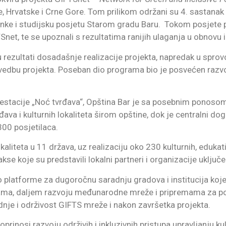
, Hrvatske i Crne Gore. Tom prilikom održani su 4. sastanak
ke i studijsku posjetu Starom gradu Baru. Tokom posjete pa
Snet, te se upoznali s rezultatima ranijih ulaganja u obnovu i
 rezultati dosadašnje realizacije projekta, napredak u sprov
rovedbu projekta. Poseban dio programa bio je posvećen raz
tacije „Noć tvrđava“, Opština Bar je sa posebnim ponosom p
đava i kulturnih lokaliteta širom opštine, dok je centralni d
300 posjetilaca.
aliteta u 11 država, uz realizaciju oko 230 kulturnih, edukat
e koje su predstavili lokalni partneri i organizacije uključe
platforme za dugoročnu saradnju gradova i institucija koje
ivama, daljem razvoju međunarodne mreže i pripremama za 
dnje i održivost GIFTS mreže i nakon završetka projekta.
prinosi razvoju održivih i inkluzivnih pristupa upravljanju ku