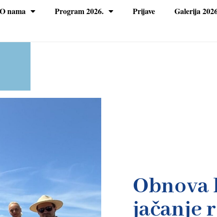
O nama
Program 2026.
Prijave
Galerija 2026
Obnova k
jačanje 