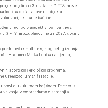
 projektnog tima i 3. sastanak GIFTS mreže.
rtneri su obišli radove na objektu
 valorizaciju kulturne baštine.
ođenju radnog plana, aktivnosti partnera,
voju GIFTS mreže, planovima za 2027. godinu
redstavila rezultate njenog petog izdanja.
ogađaj – koncert Marka Louisa na Ljetnjoj
ivnih, sportskih i ekoloških programa.
ne u realizaciju manifestacije.
 upravljaju kulturnom baštinom. Partneri su
potpisivanje Memoranduma o saradnji u
lturnom baštinom, povezujući institucije,