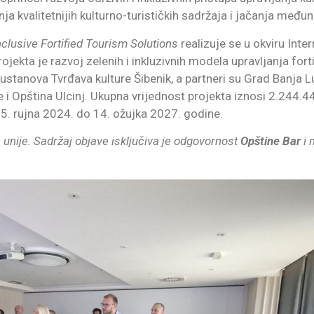
anja kvalitetnijih kulturno-turističkih sadržaja i jačanja međ
clusive Fortified Tourism Solutions
realizuje se u okviru Int
jekta je razvoj zelenih i inkluzivnih modela upravljanja fo
 ustanova Tvrđava kulture Šibenik, a partneri su Grad Banja L
i Opština Ulcinj. Ukupna vrijednost projekta iznosi 2.244.4
15. rujna 2024. do 14. ožujka 2027. godine.
nije. Sadržaj objave isključiva je odgovornost
Opštine Bar
i 