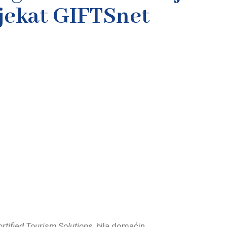
jekat GIFTSnet
rtified Tourism Solutions
, bila domaćin