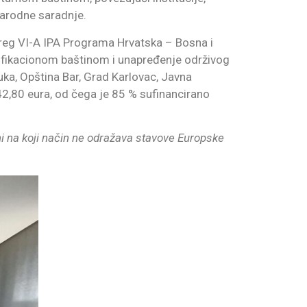
unarodne saradnje.
erreg VI-A IPA Programa Hrvatska – Bosna i
rtifikacionom baštinom i unapređenje održivog
uka, Opština Bar, Grad Karlovac, Javna
42,80 eura, od čega je 85 % sufinancirano
ni na koji način ne odražava stavove Europske