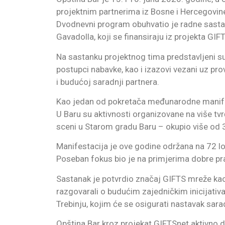
projektnim partnerima iz Bosne i Hercegovine
Dvodnevni program obuhvatio je radne sastan
Gavadolla, koji se finansiraju iz projekta GIFT
Na sastanku projektnog tima predstavljeni su
postupci nabavke, kao i izazovi vezani uz p
i budućoj saradnji partnera.
Kao jedan od pokretača međunarodne manifes
U Baru su aktivnosti organizovane na više tvr
sceni u Starom gradu Baru – okupio više od 
Manifestacija je ove godine održana na 72 lok
Poseban fokus bio je na primjerima dobre praks
Sastanak je potvrdio značaj GIFTS mreže kao 
razgovarali o budućim zajedničkim inicijat
Trebinju, kojim će se osigurati nastavak sara
Opština Bar kroz projekat GIFTSnet aktivno do