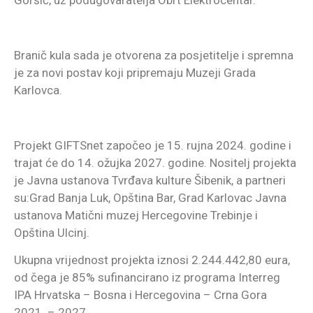
Goršić, uz podugovaratelja Obrt Elektrocentar.
Branič kula sada je otvorena za posjetitelje i spremna
je za novi postav koji pripremaju Muzeji Grada
Karlovca.
Projekt GIFTSnet započeo je 15. rujna 2024. godine i
trajat će do 14. ožujka 2027. godine. Nositelj projekta
je Javna ustanova Tvrđava kulture Šibenik, a partneri
su:Grad Banja Luk, Opština Bar, Grad Karlovac Javna
ustanova Matični muzej Hercegovine Trebinje i
Opština Ulcinj.
Ukupna vrijednost projekta iznosi 2.244.442,80 eura,
od čega je 85% sufinancirano iz programa Interreg
IPA Hrvatska – Bosna i Hercegovina – Crna Gora
2021. – 2027.