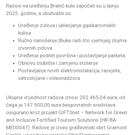
Radovi na uređenju Branič kule započeli su u lipnju
2025. godine, a obuhvatili su:
Uređenje zidova i uklanjanje gipskartonskih
kulisa
Ručno nanošenje žbuke radi što vjernijeg dojma
izvornih zidova
Uređenje podnih površina i postavljanje parketa
Obnovu stubišta i zamjenu stolarije
Postavljanje novih elektroinstalacija, rasvjete,
vatrodojave i videonadzora
Ukupna vrijednost radova iznosi 202.465,04 eura, od
čega je 147.900,00 eura bespovratnih sredstava
osigurano kroz projekt GIFTSnet – Network for Green
and Inclusive Fortified Tourism Solutions (HR-BA-
ME00047). Radove je izveo građevinski obrt Gramont