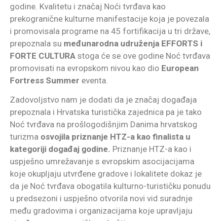
godine. Kvalitetu i značaj Noći tvrđava kao
prekogranične kulturne manifestacije koja je povezala
i promovisala programe na 45 fortifikacija u tri države,
prepoznala su
međunarodna udruženja EFFORTS i
FORTE CULTURA
stoga će se ove godine Noć tvrđava
promovisati na evropskom nivou kao dio
European
Fortress Summer
eventa.
Zadovoljstvo nam je dodati da je značaj događaja
prepoznala i Hrvatska turistička zajednica pa je tako
Noć tvrđava na prošlogodišnjim Danima hrvatskog
turizma
osvojila priznanje HTZ-a kao finalista u
kategoriji događaj godine.
Priznanje HTZ-a kao i
uspješno umrežavanje s evropskim asocijacijama
koje okupljaju utvrđene gradove i lokalitete dokaz je
da je Noć tvrđava obogatila kulturno-turističku ponudu
u predsezoni i uspješno otvorila novi vid suradnje
među gradovima i organizacijama koje upravljaju