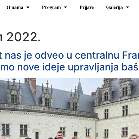
O nama
Program
Prijave
Galerija
na
л 2022.
t nas je odveo u centralnu Fra
 smo nove ideje upravljanja ba