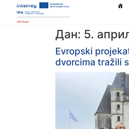
Počet
Дан:
5. апри
Evropski projeka
dvorcima tražili