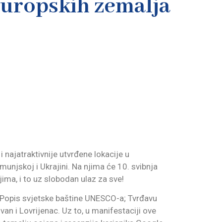
uropskih zemalja
 najatraktivnije utvrđene lokacije u
umunjskoj i Ukrajini. Na njima će 10. svibnja
jima, i to uz slobodan ulaz za sve!
 u Popis svjetske baštine UNESCO-a; Tvrđavu
van i Lovrijenac. Uz to, u manifestaciji ove