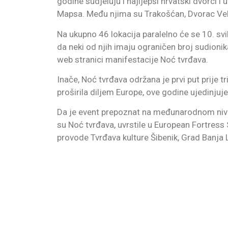
godine sudjeluju i najljepši hrvatski dvorci i
Mapsa. Među njima su Trakošćan, Dvorac Veliki
Na ukupno 46 lokacija paralelno će se 10. sv
da neki od njih imaju ograničen broj sudionik
web stranici manifestacije Noć tvrđava.
Inače, Noć tvrđava održana je prvi put prije 
proširila diljem Europe, ove godine ujedinj
Da je event prepoznat na međunarodnom nivo
su Noć tvrđava, uvrstile u European Fortress
provode Tvrđava kulture Šibenik, Grad Banja L