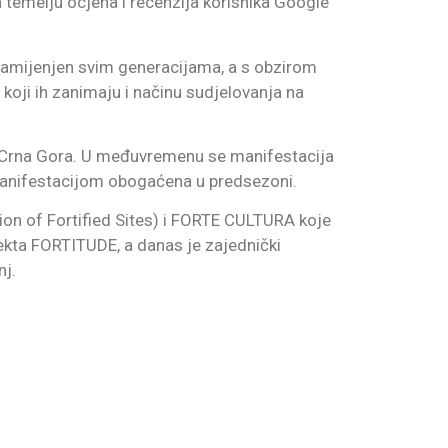
na temelju ocjena i recenzija korisnika Google
i namijenjen svim generacijama, a s obzirom
koji ih zanimaju i načinu sudjelovanja na
H i Crna Gora. U međuvremenu se manifestacija
 manifestacijom obogaćena u predsezoni.
n of Fortified Sites) i FORTE CULTURA koje
ekta FORTITUDE, a danas je zajednički
nj.