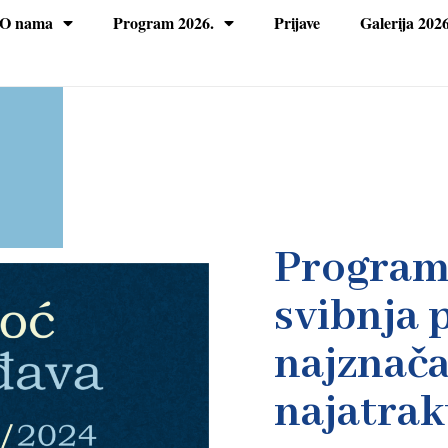
O nama
Program 2026.
Prijave
Galerija 2026
Program 
svibnja 
najznačaj
najatrakt