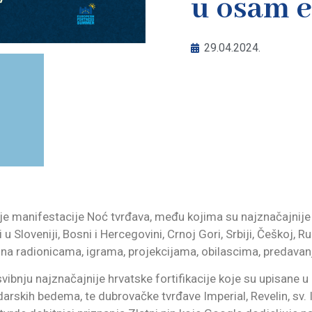
u osam e
29.04.2024.
nje manifestacije Noć tvrđava, među kojima su najznačajnije i
u Sloveniji, Bosni i Hercegovini, Crnoj Gori, Srbiji, Češkoj, R
ti na radionicama, igrama, projekcijama, obilascima, predavan
svibnju najznačajnije hrvatske fortifikacije koje su upisane
darskih bedema, te dubrovačke tvrđave Imperial, Revelin, sv. I