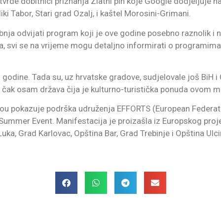
 utvrde dobitnici priznanja Zlatni pin koje Google dodjeljuje 
 Tabor, Stari grad Ozalj, i kaštel Morosini-Grimani.
ibnja odvijati program koji je ove godine posebno raznolik 
a, svi se na vrijeme mogu detaljno informirati o programima 
tri godine. Tada su, uz hrvatske gradove, sudjelovale još Bi
uje čak osam država čija je kulturno-turistička ponuda ovom
u pokazuje podrška udruženja EFFORTS (European Federatio
 Summer Event. Manifestacija je proizašla iz Europskog proj
uka, Grad Karlovac, Opština Bar, Grad Trebinje i Opština Ulci