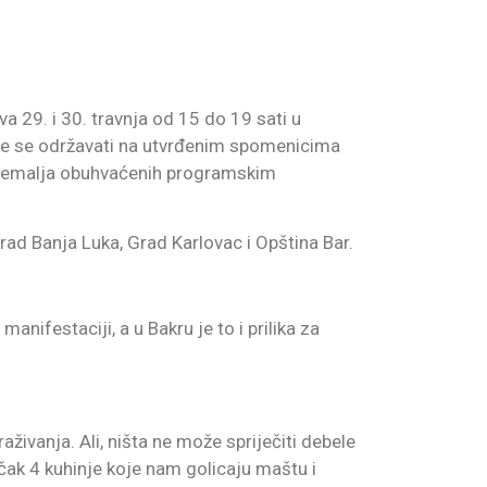
va 29. i 30. travnja od 15 do 19 sati u
 će se održavati na utvrđenim spomenicima
ju zemalja obuhvaćenih programskim
rad Banja Luka, Grad Karlovac i Opština Bar.
nifestaciji, a u Bakru je to i prilika za
aživanja. Ali, ništa ne može spriječiti debele
čak 4 kuhinje koje nam golicaju maštu i