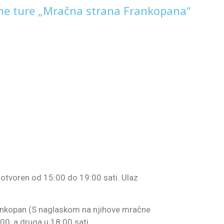
ene ture „Mračna strana Frankopana“
e otvoren od 15:00 do 19:00 sati. Ulaz
Frankopan (S naglaskom na njihove mračne
00, a druga u 18:00 sati.