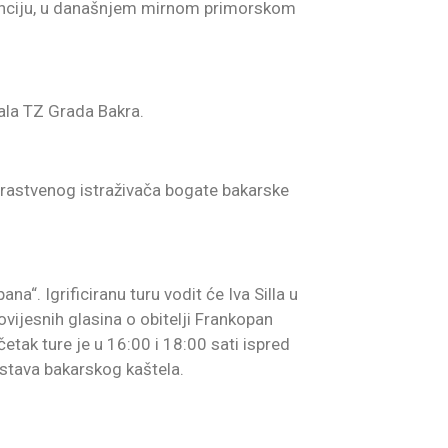
denciju, u današnjem mirnom primorskom
rala TZ Grada Bakra.
strastvenog istraživača bogate bakarske
a“. Igrificiranu turu vodit će Iva Silla u
ovijesnih glasina o obitelji Frankopan
četak ture je u 16:00 i 18:00 sati ispred
postava bakarskog kaštela.