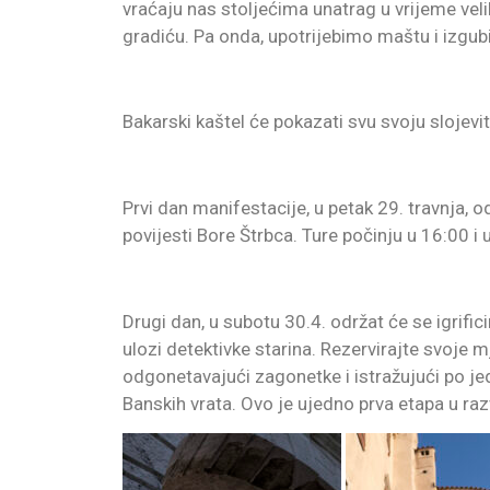
vraćaju nas stoljećima unatrag u vrijeme v
gradiću. Pa onda, upotrijebimo maštu i izgub
Bakarski kaštel će pokazati svu svoju slojevi
Prvi dan manifestacije, u petak 29. travnja, 
povijesti Bore Štrbca. Ture počinju u 16:00 i 
Drugi dan, u subotu 30.4. održat će se igrific
ulozi detektivke starina. Rezervirajte svoje m
odgonetavajući zagonetke i istražujući po jedn
Banskih vrata. Ovo je ujedno prva etapa u raz