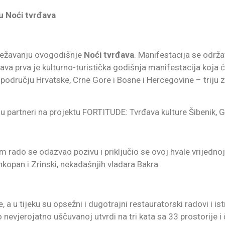
 u Noći tvrđava
lježavanju ovogodišnje
Noći tvrđava
. Manifestacija se održa
ava prva je kulturno-turistička godišnja manifestacija koja
na području Hrvatske, Crne Gore i Bosne i Hercegovine – tri
u partneri na projektu FORTITUDE: Tvrđava kulture Šibenik, G
ado se odazvao pozivu i priključio se ovoj hvale vrijednoj ma
ankopan i Zrinski, nekadašnjih vladara Bakra.
a u tijeku su opsežni i dugotrajni restauratorski radovi i istr
evjerojatno uščuvanoj utvrdi na tri kata sa 33 prostorije i 