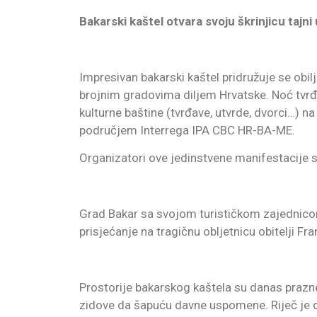
Bakarski kaštel otvara svoju škrinjicu tajni
Impresivan bakarski kaštel pridružuje se obi
brojnim gradovima diljem Hrvatske. Noć tvrđ
kulturne baštine (tvrđave, utvrde, dvorci…) 
područjem Interrega IPA CBC HR-BA-ME.
Organizatori ove jedinstvene manifestacije s
Grad Bakar sa svojom turističkom zajednicom r
prisjećanje na tragičnu obljetnicu obitelji Fr
Prostorije bakarskog kaštela su danas prazne, 
zidove da šapuću davne uspomene. Riječ je o n