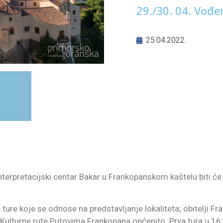
29./30. 04. Vođ
25.04.2022.
š interpretacijski centar Bakar u Frankopanskom kaštelu biti ć
 ture koje se odnose na predstavljanje lokaliteta; obitelji 
i Kulturne rute Putovima Frankopana općenito. Prva tura u 16: