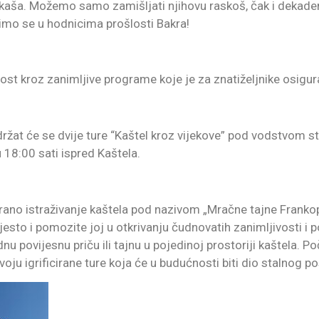
elikaša. Možemo samo zamišljati njihovu raskoš, čak i deka
imo se u hodnicima prošlosti Bakra!
tost kroz zanimljive programe koje je za znatiželjnike osigu
održat će se dvije ture “Kaštel kroz vijekove” pod vodstvom 
u 18:00 sati ispred Kaštela.
irano istraživanje kaštela pod nazivom „Mračne tajne Frankopan
jesto i pomozite joj u otkrivanju čudnovatih zanimljivosti i p
u povijesnu priču ili tajnu u pojedinoj prostoriji kaštela. Po
voju igrificirane ture koja će u budućnosti biti dio stalnog 