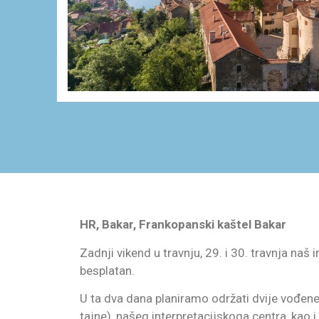
HR, Bakar, Frankopanski kaštel Bakar
Zadnji vikend u travnju, 29. i 30. travnja na
besplatan.
U ta dva dana planiramo održati dvije vođene
tajne), našeg interpretacijskoga centra, kao 