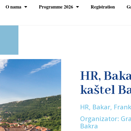
O nama
Programme 2026
Registration
Ga
HR, Baka
kaštel B
HR, Bakar, Fran
Organizator: Gra
Bakra