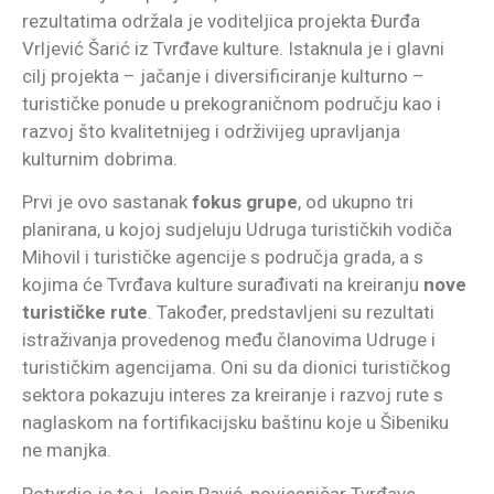
rezultatima održala je voditeljica projekta Đurđa
Vrljević Šarić iz Tvrđave kulture. Istaknula je i glavni
cilj projekta – jačanje i diversificiranje kulturno –
turističke ponude u prekograničnom području kao i
razvoj što kvalitetnijeg i održivijeg upravljanja
kulturnim dobrima.
Prvi je ovo sastanak
fokus grupe
, od ukupno tri
planirana, u kojoj sudjeluju Udruga turističkih vodiča
Mihovil i turističke agencije s područja grada, a s
kojima će Tvrđava kulture surađivati na kreiranju
nove
turističke rute
. Također, predstavljeni su rezultati
istraživanja provedenog među članovima Udruge i
turističkim agencijama. Oni su da dionici turističkog
sektora pokazuju interes za kreiranje i razvoj rute s
naglaskom na fortifikacijsku baštinu koje u Šibeniku
ne manjka.
Potvrdio je to i Josip Pavić, povjesničar Tvrđave