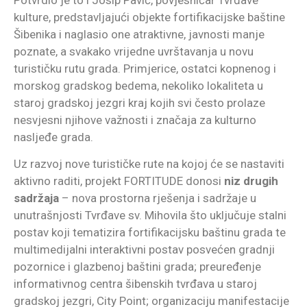
kulture, predstavljajući objekte fortifikacijske baštine
Šibenika i naglasio one atraktivne, javnosti manje
poznate, a svakako vrijedne uvrštavanja u novu
turističku rutu grada. Primjerice, ostatci kopnenog i
morskog gradskog bedema, nekoliko lokaliteta u
staroj gradskoj jezgri kraj kojih svi često prolaze
nesvjesni njihove važnosti i značaja za kulturno
nasljeđe grada.
Uz razvoj nove turističke rute na kojoj će se nastaviti
aktivno raditi, projekt FORTITUDE donosi
niz drugih
sadržaja
– nova prostorna rješenja i sadržaje u
unutrašnjosti Tvrđave sv. Mihovila što uključuje stalni
postav koji tematizira fortifikacijsku baštinu grada te
multimedijalni interaktivni postav posvećen gradnji
pozornice i glazbenoj baštini grada; preuređenje
informativnog centra šibenskih tvrđava u staroj
gradskoj jezgri, City Point; organizaciju manifestacije